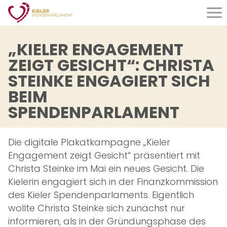
Organisation
„KIELER ENGAGEMENT
ZEIGT GESICHT“: CHRISTA
Was wir tun
STEINKE ENGAGIERT SICH
Wer wir sind
BEIM
Satzung
SPENDENPARLAMENT
Aktuelles
Die digitale Plakatkampagne „Kieler
Jubiläum
Engagement zeigt Gesicht“ präsentiert mit
Christa Steinke im Mai ein neues Gesicht. Die
Förderung
Kielerin engagiert sich in der Finanzkommission
des Kieler Spendenparlaments. Eigentlich
Anträge
wollte Christa Steinke sich zunächst nur
Kriterien
informieren, als in der Gründungsphase des