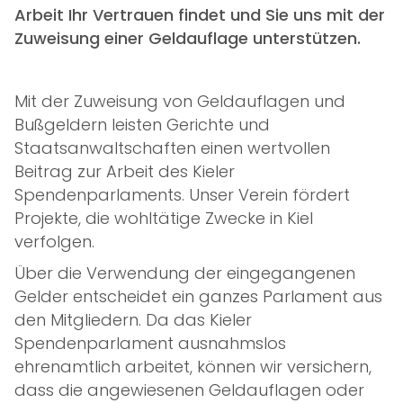
Arbeit Ihr Vertrauen findet und Sie uns mit der
Ablauf
Zuweisung einer Geldauflage unterstützen.
Projekte
Mit der Zuweisung von Geldauflagen und
Projektdatenbank
Bußgeldern leisten Gerichte und
Staatsanwaltschaften einen wertvollen
Galerie
Beitrag zur Arbeit des Kieler
Spendenparlaments. Unser Verein fördert
SPENDEN
Projekte, die wohltätige Zwecke in Kiel
verfolgen.
Privatperson
Über die Verwendung der eingegangenen
Unternehmen
Gelder entscheidet ein ganzes Parlament aus
den Mitgliedern. Da das Kieler
Geldauflagen & Bußgelder
Spendenparlament ausnahmslos
Mitgliedschaft verschenken
ehrenamtlich arbeitet, können wir versichern,
dass die angewiesenen Geldauflagen oder