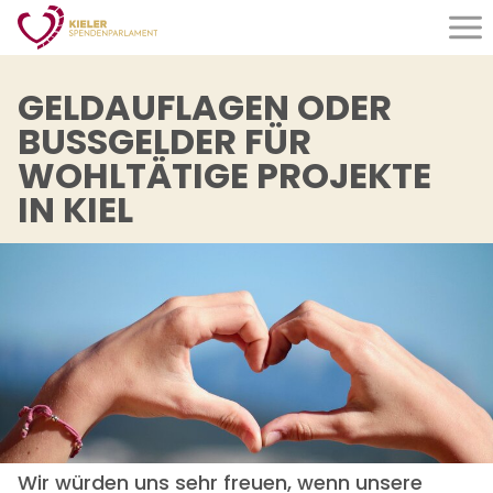
Organisation
GELDAUFLAGEN ODER
BUSSGELDER FÜR
Was wir tun
WOHLTÄTIGE PROJEKTE
Wer wir sind
IN KIEL
Satzung
Aktuelles
Jubiläum
Förderung
Anträge
Kriterien
Wir würden uns sehr freuen, wenn unsere