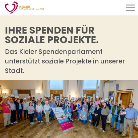
Organisation
IHRE SPENDEN FÜR
SOZIALE PROJEKTE.
Was wir tun
Wer wir sind
Das Kieler Spendenparlament
unterstützt soziale Projekte in unserer
Satzung
Stadt.
Aktuelles
Jubiläum
Förderung
Anträge
Kriterien