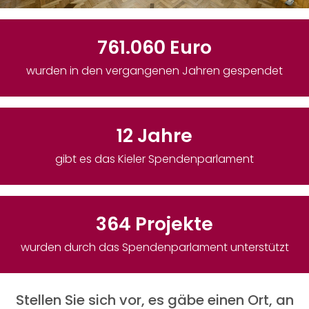
Ablauf
761.060
Euro
Projekte
wurden in den vergangenen Jahren gespendet
Projektdatenbank
Galerie
12
Jahre
gibt es das Kieler
Spendenparlament
SPENDEN
Privatperson
364
Projekte
Unternehmen
Geldauflagen & Bußgelder
wurden durch das Spendenparlament unterstützt
Mitgliedschaft verschenken
Stellen Sie sich vor, es gäbe einen Ort, an