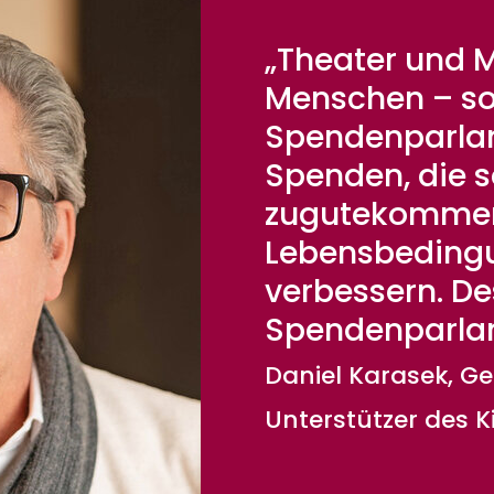
„Theater und M
Menschen – so 
Spendenparla
Spenden, die s
zugutekommen
Lebensbedingu
verbessern. De
Spendenparla
Daniel Karasek, Ge
Unterstützer des 