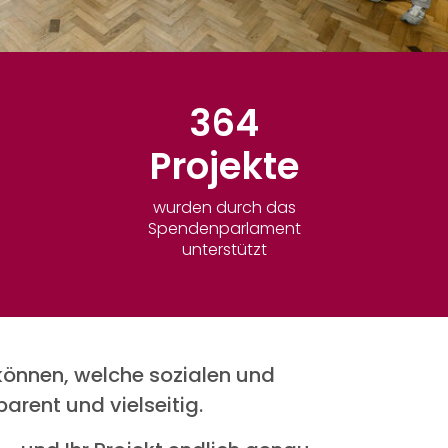
364
Projekte
wurden durch das
Spendenparlament
unterstützt
 können, welche sozialen und
parent und vielseitig.